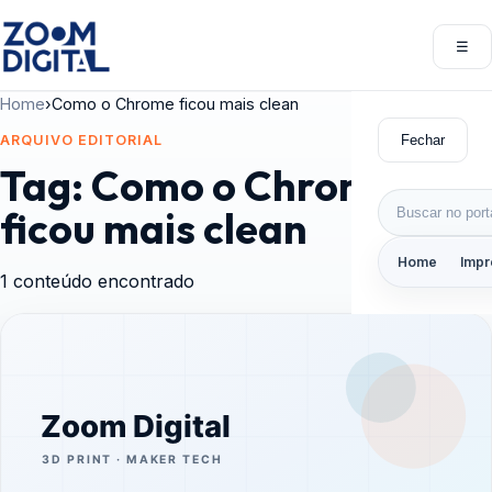
Pular para o conteúdo
☰
Abri
Home
›
Como o Chrome ficou mais clean
Fechar
ARQUIVO EDITORIAL
Tag:
Como o Chrome
Buscar por:
ficou mais clean
Home
Impr
1 conteúdo encontrado