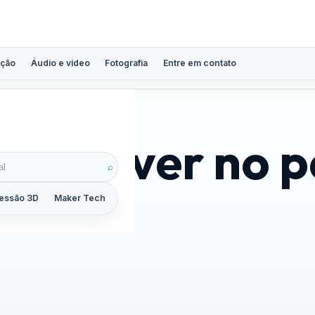
ção
Áudio e vídeo
Fotografia
Entre em contato
inscrever no p
⌕
essão 3D
Maker Tech
Tutoriais
Reviews
Guias
ZoomCalc