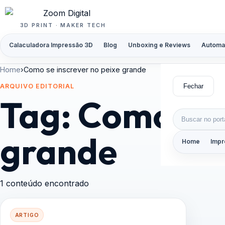
Pular para o conteúdo
3D PRINT · MAKER TECH
Calaculadora Impressão 3D
Blog
Unboxing e Reviews
Automa
Home
›
Como se inscrever no peixe grande
Fechar
ARQUIVO EDITORIAL
Tag:
Como se 
Buscar por:
grande
Home
Impr
1 conteúdo encontrado
ARTIGO