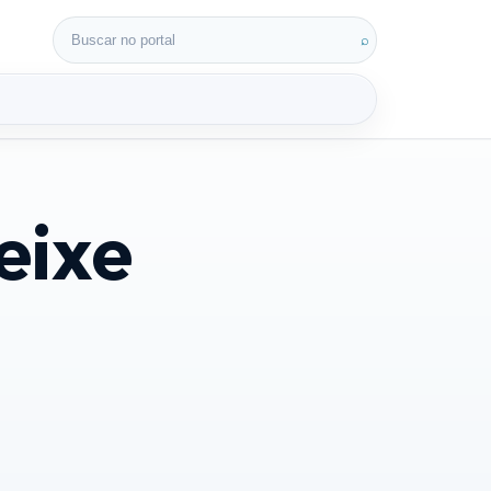
Buscar por:
⌕
eixe
3D