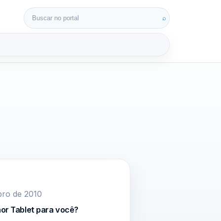
Buscar por:
⌕
3D
bro de 2010
hor Tablet para você?