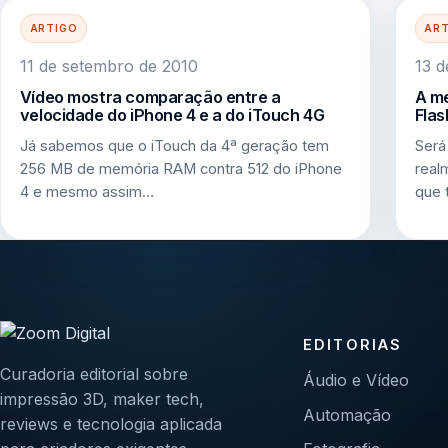
ARTIGO
AR
11 de setembro de 2010
13 d
Vídeo mostra comparação entre a
A me
velocidade do iPhone 4 e a do iTouch 4G
Fla
Já sabemos que o iTouch da 4ª geração tem
Será
256 MB de memória RAM contra 512 do iPhone
real
4 e mesmo assim…
que 
EDITORIAS
Curadoria editorial sobre
Áudio e Vídeo
impressão 3D, maker tech,
Automação
reviews e tecnologia aplicada