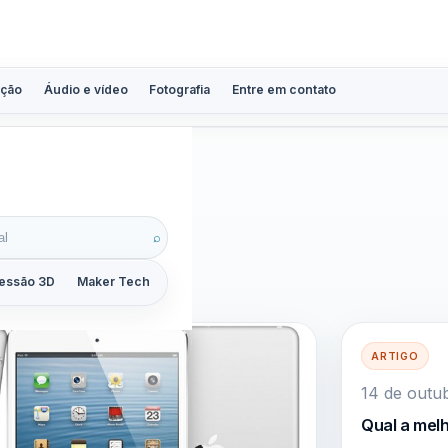
ção
Áudio e vídeo
Fotografia
Entre em contato
ação
⌕
essão 3D
Maker Tech
Tutoriais
Reviews
Guias
ZoomCalc
ARTIGO
14 de outu
Qual a mel