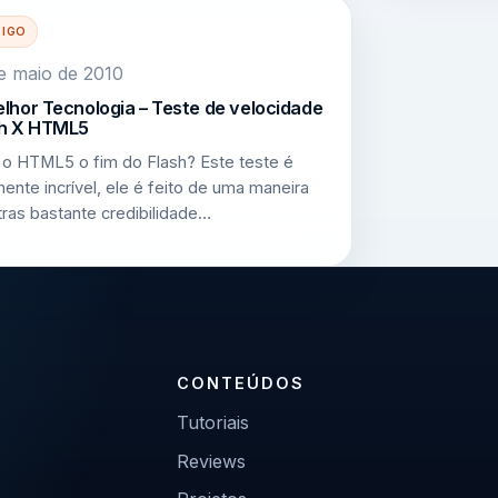
TIGO
e maio de 2010
lhor Tecnologia – Teste de velocidade
sh X HTML5
 o HTML5 o fim do Flash? Este teste é
mente incrível, ele é feito de uma maneira
tras bastante credibilidade…
CONTEÚDOS
Tutoriais
Reviews