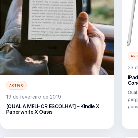
AR
23 d
iPad
Con
ARTIGO
Qual
19 de fevereiro de 2019
perg
[QUAL A MELHOR ESCOLHA?] – Kindle X
pens
Paperwhite X Oasis