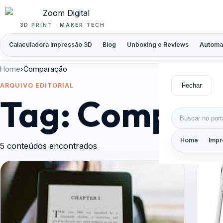
Pular para o conteúdo
3D PRINT · MAKER TECH
Calaculadora Impressão 3D
Blog
Unboxing e Reviews
Automa
Home
›
Comparação
Fechar
ARQUIVO EDITORIAL
Tag:
Compar
Buscar por:
Home
Impr
5 conteúdos encontrados