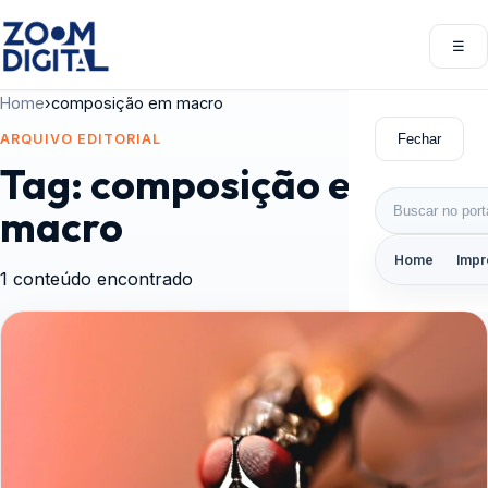
Pular para o conteúdo
☰
Abri
Home
›
composição em macro
Fechar
ARQUIVO EDITORIAL
Tag:
composição em
Buscar por:
macro
Home
Impr
1 conteúdo encontrado