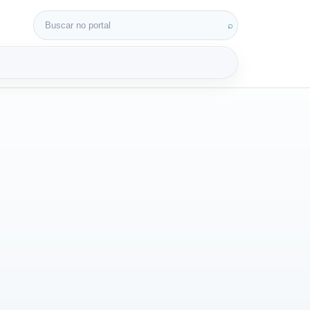
Buscar por:
⌕
3D