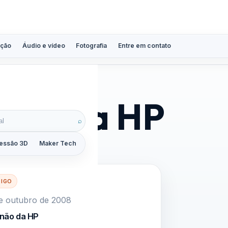
ção
Áudio e vídeo
Fotografia
Entre em contato
dor da HP
⌕
essão 3D
Maker Tech
Tutoriais
Reviews
Guias
ZoomCalc
TIGO
e outubro de 2008
onão da HP