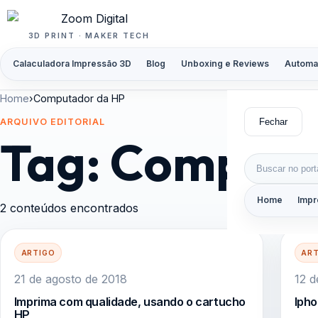
Pular para o conteúdo
3D PRINT · MAKER TECH
Calaculadora Impressão 3D
Blog
Unboxing e Reviews
Automa
Home
›
Computador da HP
Fechar
ARQUIVO EDITORIAL
Tag:
Computa
Buscar por:
Home
Impr
2 conteúdos encontrados
ARTIGO
AR
21 de agosto de 2018
12 d
Imprima com qualidade, usando o cartucho
Iph
HP