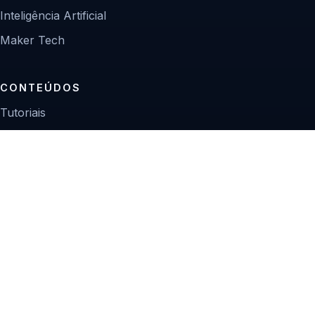
Inteligência Artificial
Maker Tech
CONTEÚDOS
Tutoriais
Reviews
Projetos
Guias de compra
INSTITUCIONAL
Sobre
Contato
Política editorial