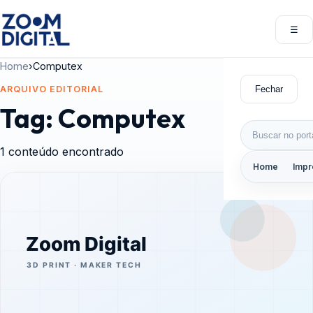
Pular para o conteúdo
☰
Abri
Home
›
Computex
Fechar
ARQUIVO EDITORIAL
Tag:
Computex
Buscar por:
1 conteúdo encontrado
Home
Impr