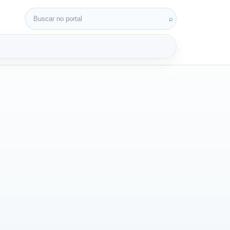
Buscar por:
⌕
3D