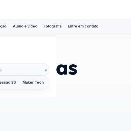
ção
Áudio e vídeo
Fotografia
Entre em contato
 pessoas
⌕
essão 3D
Maker Tech
Tutoriais
Reviews
Guias
ZoomCalc