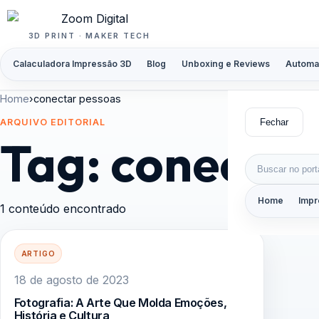
Pular para o conteúdo
3D PRINT · MAKER TECH
Calaculadora Impressão 3D
Blog
Unboxing e Reviews
Automa
Home
›
conectar pessoas
Fechar
ARQUIVO EDITORIAL
Tag:
conectar
Buscar por:
Home
Impr
1 conteúdo encontrado
ARTIGO
18 de agosto de 2023
Fotografia: A Arte Que Molda Emoções,
História e Cultura