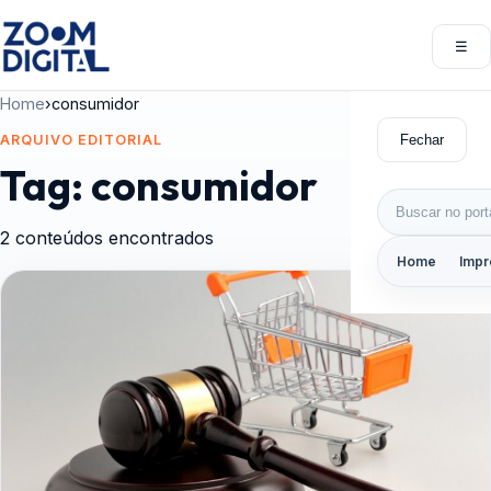
Pular para o conteúdo
☰
Abri
Home
›
consumidor
Fechar
ARQUIVO EDITORIAL
Tag:
consumidor
Buscar por:
2 conteúdos encontrados
Home
Impr