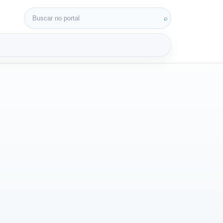
Buscar por:
⌕
3D