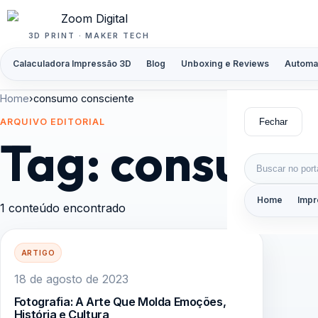
Pular para o conteúdo
3D PRINT · MAKER TECH
Calaculadora Impressão 3D
Blog
Unboxing e Reviews
Automa
Home
›
consumo consciente
Fechar
ARQUIVO EDITORIAL
Tag:
consumo 
Buscar por:
Home
Impr
1 conteúdo encontrado
ARTIGO
18 de agosto de 2023
Fotografia: A Arte Que Molda Emoções,
História e Cultura