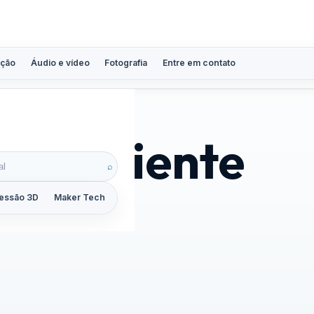
ção
Áudio e vídeo
Fotografia
Entre em contato
consciente
⌕
essão 3D
Maker Tech
Tutoriais
Reviews
Guias
ZoomCalc