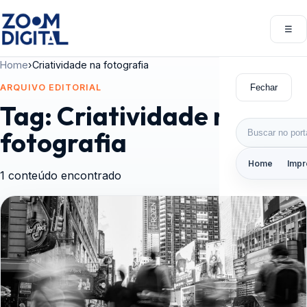
Pular para o conteúdo
☰
Abri
Home
›
Criatividade na fotografia
Fechar
ARQUIVO EDITORIAL
Tag:
Criatividade na
Buscar por:
fotografia
Home
Impr
1 conteúdo encontrado