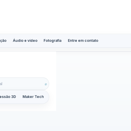
ção
Áudio e vídeo
Fotografia
Entre em contato
s
⌕
essão 3D
Maker Tech
Tutoriais
Reviews
Guias
ZoomCalc