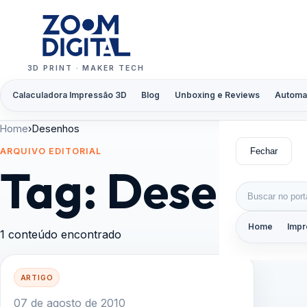
Pular para o conteúdo
3D PRINT · MAKER TECH
Calaculadora Impressão 3D
Blog
Unboxing e Reviews
Automa
Home
›
Desenhos
Fechar
ARQUIVO EDITORIAL
Tag:
Desenho
Buscar por:
Home
Impr
1 conteúdo encontrado
ARTIGO
07 de agosto de 2010