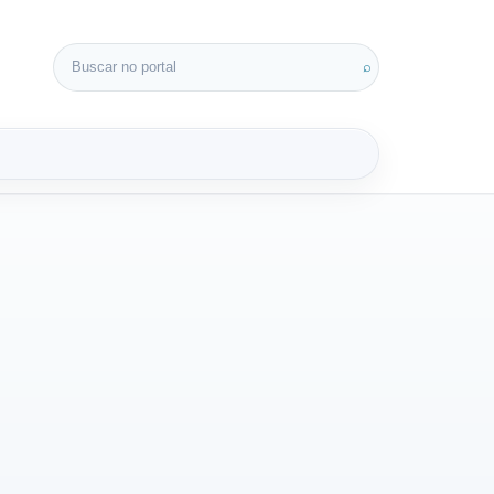
Buscar por:
⌕
3D