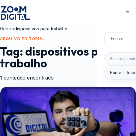
Pular para o conteúdo
☰
Abri
Home
›
dispositivos para trabalho
Fechar
ARQUIVO EDITORIAL
Tag:
dispositivos para
Buscar por:
trabalho
Home
Impr
1 conteúdo encontrado