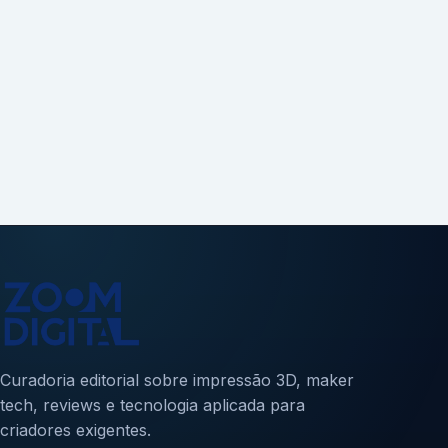
Curadoria editorial sobre impressão 3D, maker
tech, reviews e tecnologia aplicada para
criadores exigentes.