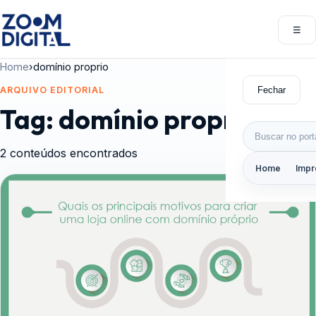
Pular para o conteúdo
☰
Abri
Home
›
domínio proprio
Fechar
ARQUIVO EDITORIAL
Tag:
domínio proprio
Buscar por:
2 conteúdos encontrados
Home
Impr