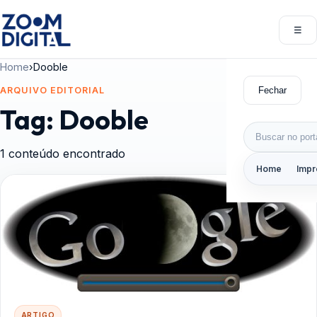
Pular para o conteúdo
☰
Abri
Home
›
Dooble
Fechar
ARQUIVO EDITORIAL
Tag:
Dooble
Buscar por:
1 conteúdo encontrado
Home
Impr
ARTIGO