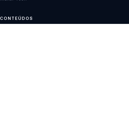
CONTEÚDOS
Tutoriais
Reviews
Projetos
Guias de compra
INSTITUCIONAL
Sobre
Contato
Política editorial
Privacidade