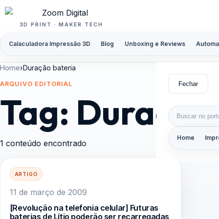
Pular para o conteúdo
3D PRINT · MAKER TECH
Calaculadora Impressão 3D
Blog
Unboxing e Reviews
Automa
Home
›
Duração bateria
Fechar
ARQUIVO EDITORIAL
Tag:
Duração 
Buscar por:
Home
Impr
1 conteúdo encontrado
ARTIGO
11 de março de 2009
[Revolução na telefonia celular] Futuras
baterias de Lítio poderão ser recarregadas