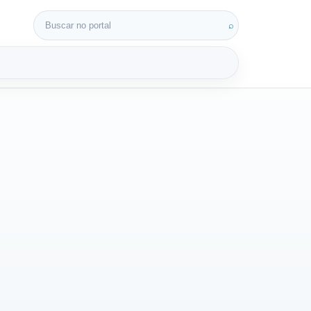
Buscar por:
⌕
3D