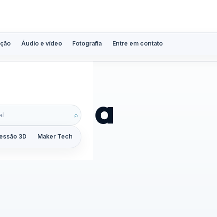
ção
Áudio e vídeo
Fotografia
Entre em contato
bateria
⌕
essão 3D
Maker Tech
Tutoriais
Reviews
Guias
ZoomCalc