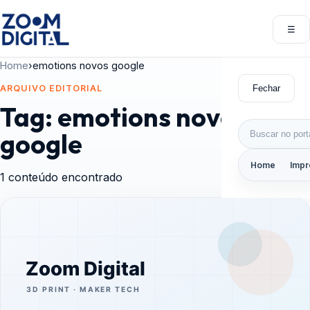
Pular para o conteúdo
☰
Abri
Home
›
emotions novos google
Fechar
ARQUIVO EDITORIAL
Tag:
emotions novos
Buscar por:
google
Home
Impr
1 conteúdo encontrado