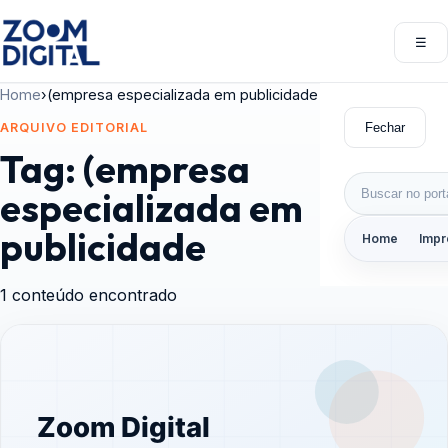
Pular para o conteúdo
☰
Abri
Home
›
(empresa especializada em publicidade
Fechar
ARQUIVO EDITORIAL
Tag:
(empresa
Buscar por:
especializada em
publicidade
Home
Impr
1 conteúdo encontrado