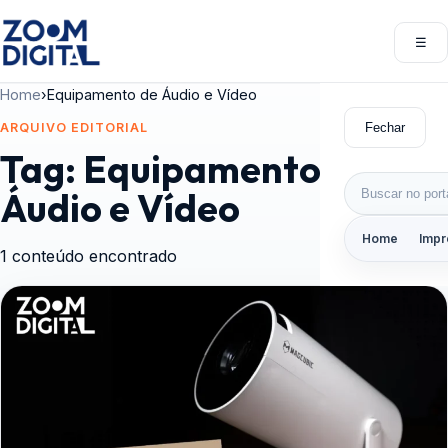
Pular para o conteúdo
☰
Abri
Home
›
Equipamento de Áudio e Vídeo
Fechar
ARQUIVO EDITORIAL
Tag:
Equipamento de
Buscar por:
Áudio e Vídeo
Home
Impr
1 conteúdo encontrado