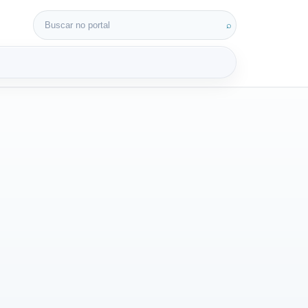
Buscar por:
⌕
3D