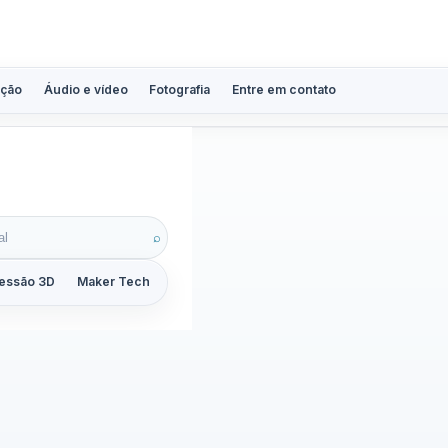
ção
Áudio e vídeo
Fotografia
Entre em contato
7
⌕
essão 3D
Maker Tech
Tutoriais
Reviews
Guias
ZoomCalc