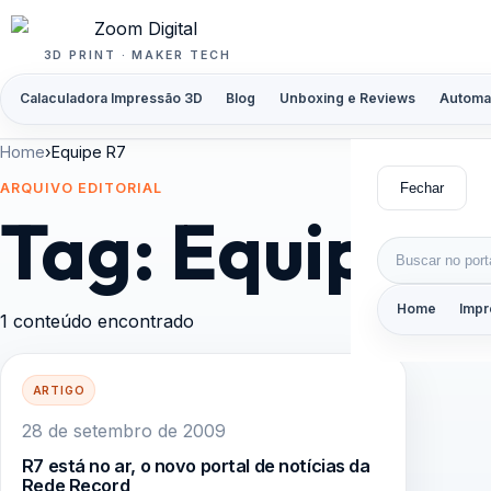
Pular para o conteúdo
3D PRINT · MAKER TECH
Calaculadora Impressão 3D
Blog
Unboxing e Reviews
Automa
Home
›
Equipe R7
Fechar
ARQUIVO EDITORIAL
Tag:
Equipe R
Buscar por:
Home
Impr
1 conteúdo encontrado
ARTIGO
28 de setembro de 2009
R7 está no ar, o novo portal de notícias da
Rede Record