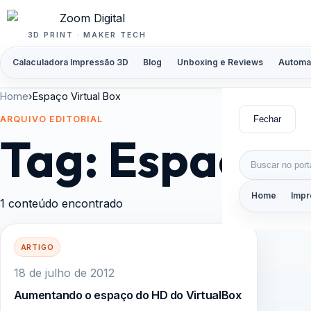
Pular para o conteúdo
3D PRINT · MAKER TECH
Calaculadora Impressão 3D
Blog
Unboxing e Reviews
Automa
Home
›
Espaço Virtual Box
Fechar
ARQUIVO EDITORIAL
Tag:
Espaço V
Buscar por:
Home
Impr
1 conteúdo encontrado
ARTIGO
18 de julho de 2012
Aumentando o espaço do HD do VirtualBox