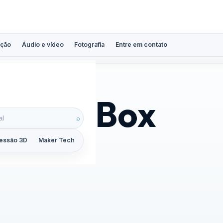
ção
Áudio e vídeo
Fotografia
Entre em contato
irtual Box
⌕
essão 3D
Maker Tech
Tutoriais
Reviews
Guias
ZoomCalc