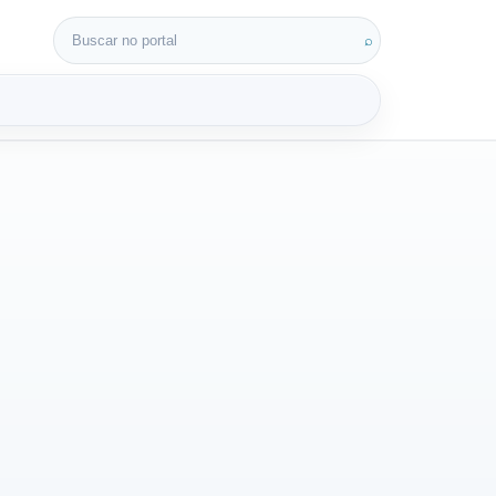
Buscar por:
⌕
3D