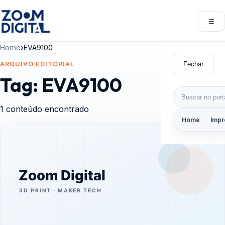
Pular para o conteúdo
☰
Abri
Home
›
EVA9100
Fechar
ARQUIVO EDITORIAL
Tag:
EVA9100
Buscar por:
1 conteúdo encontrado
Home
Impr