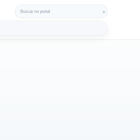
Buscar por:
⌕
3D