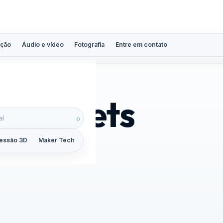
ção
Áudio e vídeo
Fotografia
Entre em contato
 gadgets
⌕
essão 3D
Maker Tech
Tutoriais
Reviews
Guias
ZoomCalc