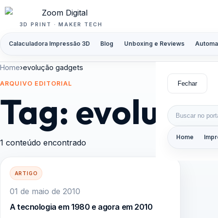
Pular para o conteúdo
3D PRINT · MAKER TECH
Calaculadora Impressão 3D
Blog
Unboxing e Reviews
Automa
Home
›
evolução gadgets
Fechar
ARQUIVO EDITORIAL
Tag:
evolução
Buscar por:
Home
Impr
1 conteúdo encontrado
ARTIGO
01 de maio de 2010
A tecnologia em 1980 e agora em 2010