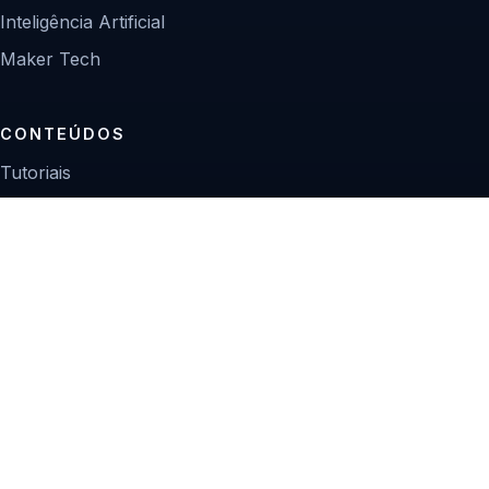
Inteligência Artificial
Maker Tech
CONTEÚDOS
Tutoriais
Reviews
Projetos
Guias de compra
INSTITUCIONAL
Sobre
Contato
Política editorial