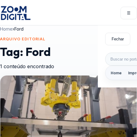
Pular para o conteúdo
☰
Abri
Home
›
Ford
Fechar
ARQUIVO EDITORIAL
Tag:
Ford
Buscar por:
1 conteúdo encontrado
Home
Impr