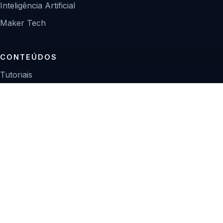
Inteligência Artificial
Maker Tech
CONTEÚDOS
Tutoriais
Reviews
Projetos
Guias de compra
INSTITUCIONAL
Sobre
Contato
Política editorial