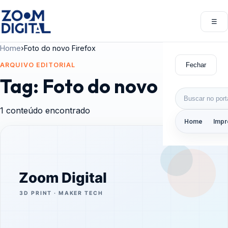
Pular para o conteúdo
☰
Abri
Home
›
Foto do novo Firefox
Fechar
ARQUIVO EDITORIAL
Tag:
Foto do novo Firefox
Buscar por:
1 conteúdo encontrado
Home
Impr