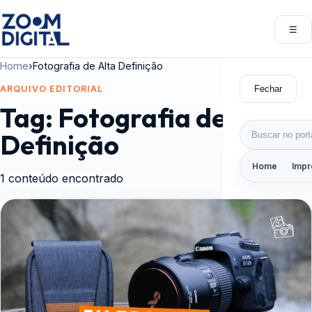
Pular para o conteúdo
☰
Abri
Home
›
Fotografia de Alta Definição
Fechar
ARQUIVO EDITORIAL
Tag:
Fotografia de Alta
Buscar por:
Definição
Home
Impr
1 conteúdo encontrado