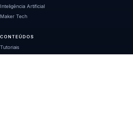
Inteligência Artificial
Maker Tech
CONTEÚDOS
Tutoriais
Reviews
Projetos
Guias de compra
INSTITUCIONAL
Sobre
Contato
Política editorial