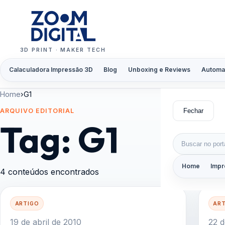
Pular para o conteúdo
3D PRINT · MAKER TECH
Calaculadora Impressão 3D
Blog
Unboxing e Reviews
Automa
Home
›
G1
Fechar
ARQUIVO EDITORIAL
Tag:
G1
Buscar por:
Home
Impr
4 conteúdos encontrados
ARTIGO
AR
19 de abril de 2010
22 d