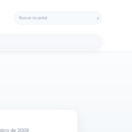
Buscar por:
⌕
3D
mbro de 2009