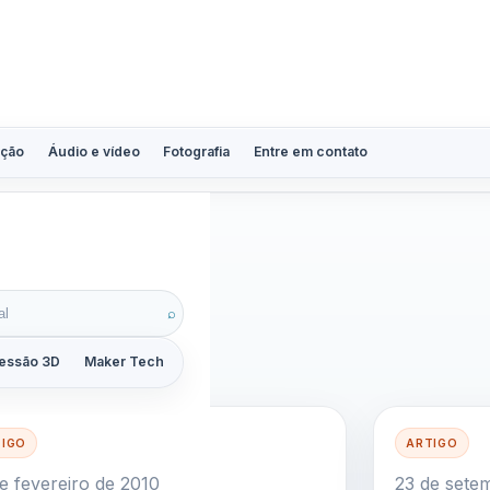
ção
Áudio e vídeo
Fotografia
Entre em contato
⌕
essão 3D
Maker Tech
Tutoriais
Reviews
Guias
ZoomCalc
TIGO
ARTIGO
e fevereiro de 2010
23 de sete