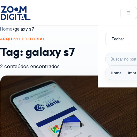
Pular para o conteúdo
☰
Abri
Home
›
galaxy s7
Fechar
ARQUIVO EDITORIAL
Tag:
galaxy s7
Buscar por:
2 conteúdos encontrados
Home
Impr