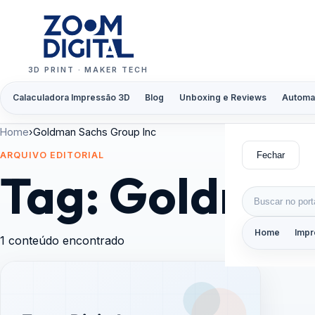
Pular para o conteúdo
3D PRINT · MAKER TECH
Calaculadora Impressão 3D
Blog
Unboxing e Reviews
Automa
Home
›
Goldman Sachs Group Inc
Fechar
ARQUIVO EDITORIAL
Tag:
Goldman 
Buscar por:
Home
Impr
1 conteúdo encontrado