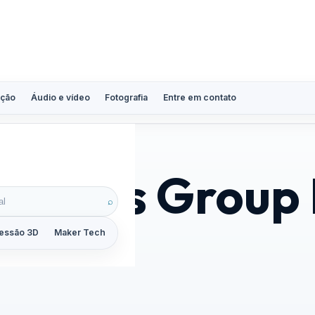
ção
Áudio e vídeo
Fotografia
Entre em contato
Sachs Group 
⌕
essão 3D
Maker Tech
Tutoriais
Reviews
Guias
ZoomCalc