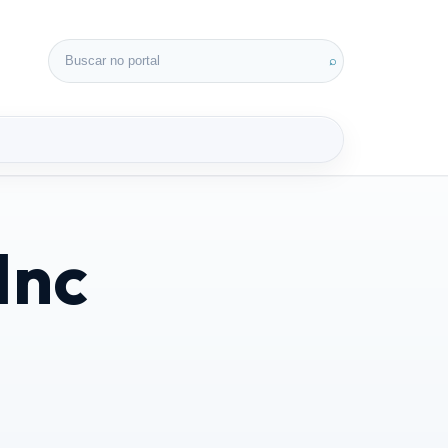
Buscar por:
⌕
Inc
3D