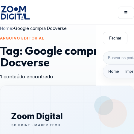
Pular para o conteúdo
☰
Abri
Home
›
Google compra Docverse
Fechar
ARQUIVO EDITORIAL
Tag:
Google compra
Buscar por:
Docverse
Home
Impr
1 conteúdo encontrado