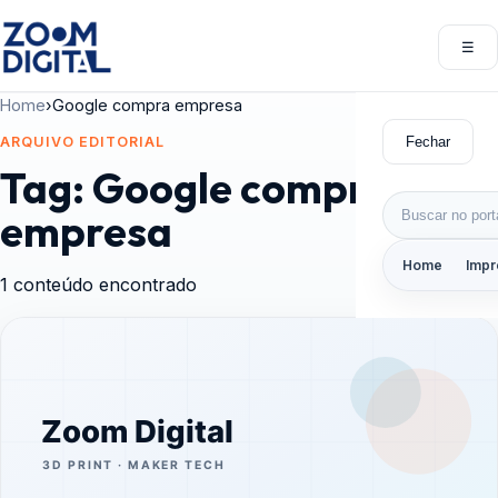
Pular para o conteúdo
☰
Abri
Home
›
Google compra empresa
Fechar
ARQUIVO EDITORIAL
Tag:
Google compra
Buscar por:
empresa
Home
Impr
1 conteúdo encontrado