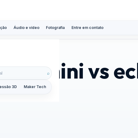
ção
Áudio e vídeo
Fotografia
Entre em contato
ome mini vs ec
⌕
essão 3D
Maker Tech
Tutoriais
Reviews
Guias
ZoomCalc