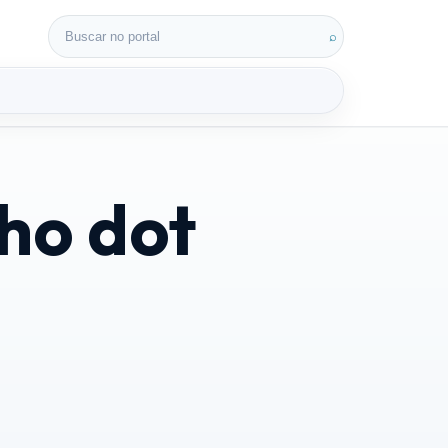
Buscar por:
⌕
ho dot
3D