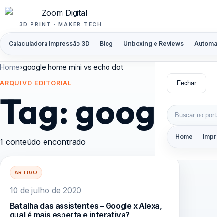
Pular para o conteúdo
3D PRINT · MAKER TECH
Calaculadora Impressão 3D
Blog
Unboxing e Reviews
Automa
Home
›
google home mini vs echo dot
Fechar
ARQUIVO EDITORIAL
Tag:
google h
Buscar por:
Home
Impr
1 conteúdo encontrado
ARTIGO
10 de julho de 2020
Batalha das assistentes – Google x Alexa,
qual é mais esperta e interativa?