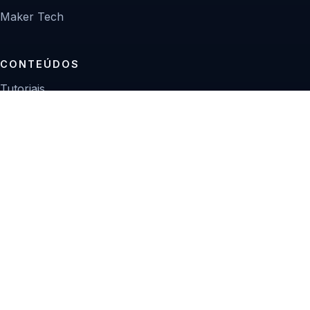
Maker Tech
CONTEÚDOS
Tutoriais
Reviews
Projetos
Guias de compra
INSTITUCIONAL
Sobre
Contato
Política editorial
Privacidade