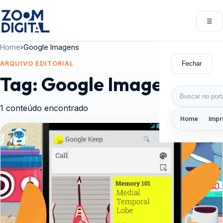
Pular para o conteúdo
☰
Abri
Home
›
Google Imagens
Fechar
ARQUIVO EDITORIAL
Tag:
Google Imagens
Buscar por:
1 conteúdo encontrado
Home
Impr