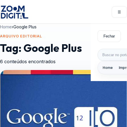
Pular para o conteúdo
☰
Abri
Home
›
Google Plus
Fechar
ARQUIVO EDITORIAL
Tag:
Google Plus
Buscar por:
6 conteúdos encontrados
Home
Impr