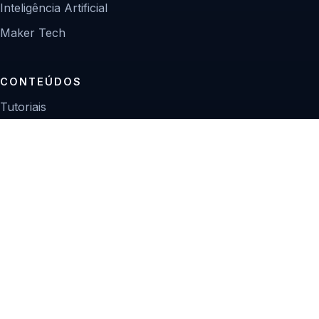
Inteligência Artificial
Maker Tech
CONTEÚDOS
Tutoriais
Reviews
Projetos
Guias de compra
INSTITUCIONAL
Sobre
Contato
Política editorial