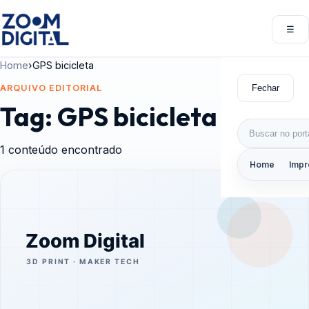
Pular para o conteúdo
☰
Abri
Home
›
GPS bicicleta
Fechar
ARQUIVO EDITORIAL
Tag:
GPS bicicleta
Buscar por:
1 conteúdo encontrado
Home
Impr