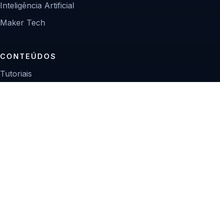
Inteligência Artificial
Maker Tech
CONTEÚDOS
Tutoriais
Reviews
Projetos
Guias de compra
INSTITUCIONAL
Sobre
Contato
Política editorial