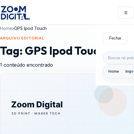
Pular para o conteúdo
☰
Abri
Home
›
GPS Ipod Touch
Fechar
ARQUIVO EDITORIAL
Tag:
GPS Ipod Touch
Buscar por:
1 conteúdo encontrado
Home
Impr