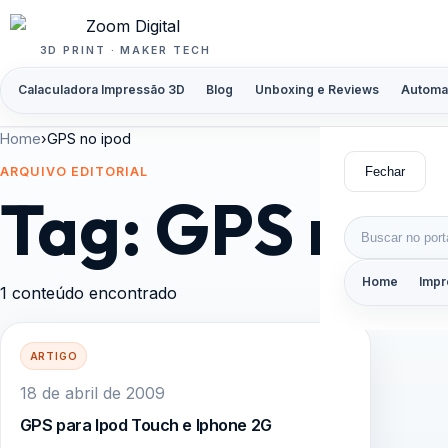
Pular para o conteúdo
3D PRINT · MAKER TECH
Calaculadora Impressão 3D
Blog
Unboxing e Reviews
Automa
Home
›
GPS no ipod
Fechar
ARQUIVO EDITORIAL
Tag:
GPS no i
Buscar por:
Home
Impr
1 conteúdo encontrado
ARTIGO
18 de abril de 2009
GPS para Ipod Touch e Iphone 2G