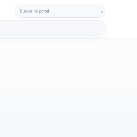
Buscar por:
⌕
3D