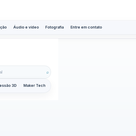
ção
Áudio e vídeo
Fotografia
Entre em contato
pod
⌕
essão 3D
Maker Tech
Tutoriais
Reviews
Guias
ZoomCalc