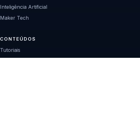
Inteligência Artificial
Maker Tech
CONTEÚDOS
Tutoriais
Reviews
Projetos
Guias de compra
INSTITUCIONAL
Sobre
Contato
Política editorial