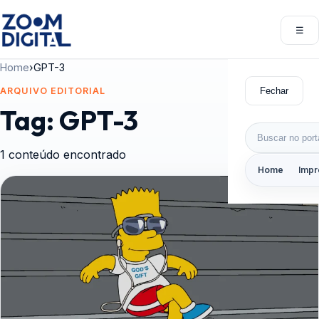
Pular para o conteúdo
☰
Abri
Home
›
GPT-3
Fechar
ARQUIVO EDITORIAL
Tag:
GPT-3
Buscar por:
1 conteúdo encontrado
Home
Impr