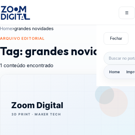
Pular para o conteúdo
☰
Abri
Home
›
grandes novidades
Fechar
ARQUIVO EDITORIAL
Tag:
grandes novidades
Buscar por:
1 conteúdo encontrado
Home
Impr