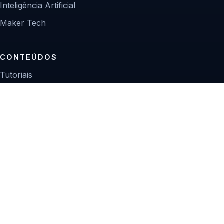
Inteligência Artificial
Maker Tech
CONTEÚDOS
Tutoriais
Reviews
Projetos
Guias de compra
INSTITUCIONAL
Sobre
Contato
Política editorial