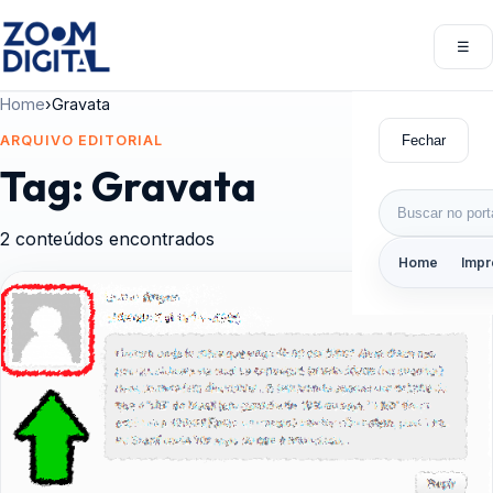
Pular para o conteúdo
☰
Abri
Home
›
Gravata
Fechar
ARQUIVO EDITORIAL
Tag:
Gravata
Buscar por:
2 conteúdos encontrados
Home
Impr