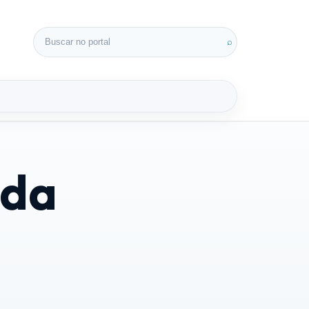
Buscar por:
⌕
 da
3D