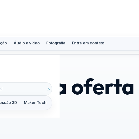
ção
Áudio e vídeo
Fotografia
Entre em contato
rejeita oferta
⌕
essão 3D
Maker Tech
Tutoriais
Reviews
Guias
ZoomCalc