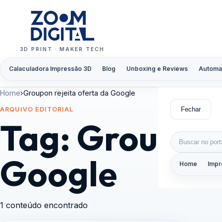
Pular para o conteúdo
3D PRINT · MAKER TECH
Calaculadora Impressão 3D
Blog
Unboxing e Reviews
Automa
Home
›
Groupon rejeita oferta da Google
Fechar
ARQUIVO EDITORIAL
Tag:
Groupon 
Buscar por:
Google
Home
Impr
1 conteúdo encontrado