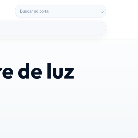
Buscar por:
⌕
e de luz
3D