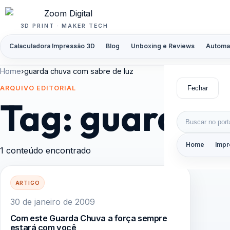
Pular para o conteúdo
3D PRINT · MAKER TECH
Calaculadora Impressão 3D
Blog
Unboxing e Reviews
Automa
Home
›
guarda chuva com sabre de luz
Fechar
ARQUIVO EDITORIAL
Tag:
guarda c
Buscar por:
Home
Impr
1 conteúdo encontrado
ARTIGO
30 de janeiro de 2009
Com este Guarda Chuva a força sempre
estará com você