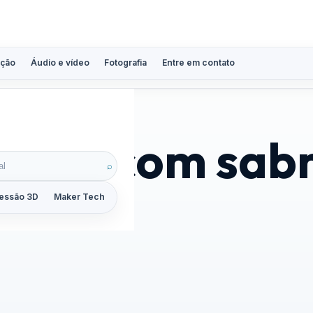
ção
Áudio e vídeo
Fotografia
Entre em contato
huva com sabr
⌕
essão 3D
Maker Tech
Tutoriais
Reviews
Guias
ZoomCalc