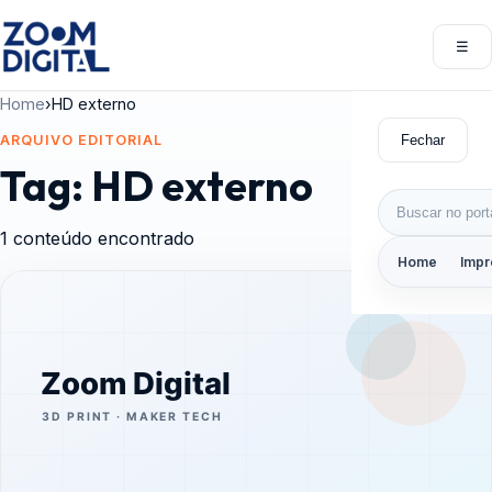
Pular para o conteúdo
☰
Abri
Home
›
HD externo
Fechar
ARQUIVO EDITORIAL
Tag:
HD externo
Buscar por:
1 conteúdo encontrado
Home
Impr