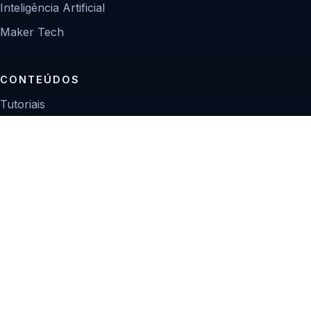
Inteligência Artificial
Maker Tech
CONTEÚDOS
Tutoriais
Reviews
Projetos
Guias de compra
INSTITUCIONAL
Sobre
Contato
Política editorial