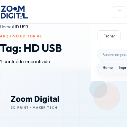
Pular para o conteúdo
☰
Abri
Home
›
HD USB
Fechar
ARQUIVO EDITORIAL
Tag:
HD USB
Buscar por:
1 conteúdo encontrado
Home
Impr