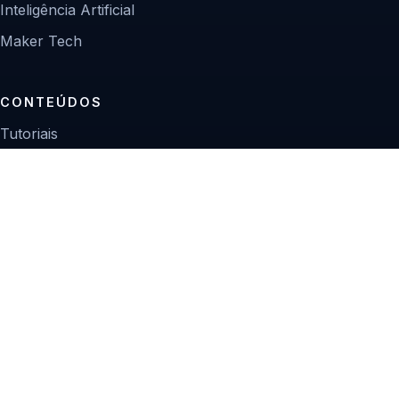
Inteligência Artificial
Maker Tech
CONTEÚDOS
Tutoriais
Reviews
Projetos
Guias de compra
INSTITUCIONAL
Sobre
Contato
Política editorial