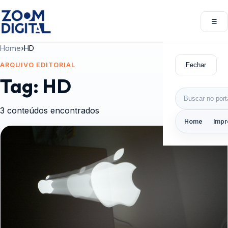
Pular para o conteúdo
☰
Abri
Home
›
HD
Fechar
ARQUIVO EDITORIAL
Tag:
HD
Buscar por:
3 conteúdos encontrados
Home
Impr