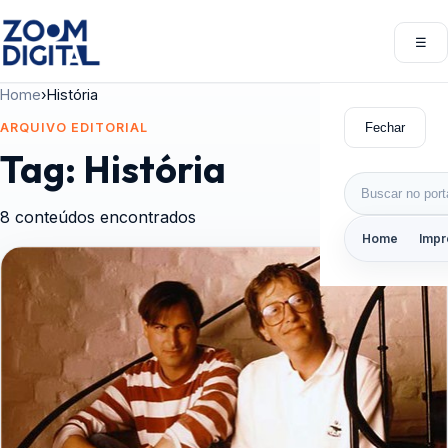
Pular para o conteúdo
☰
Abri
Home
›
História
Fechar
ARQUIVO EDITORIAL
Tag:
História
Buscar por:
8 conteúdos encontrados
Home
Impr