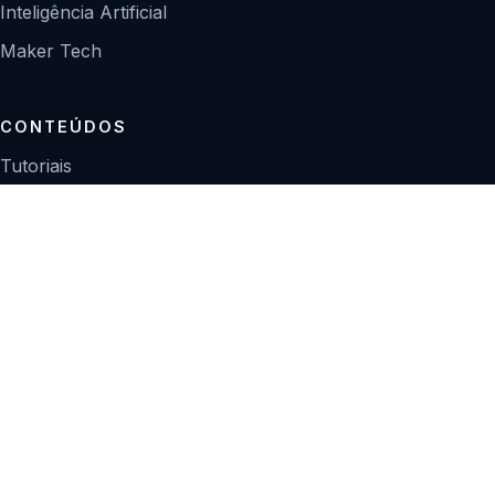
Inteligência Artificial
Maker Tech
CONTEÚDOS
Tutoriais
Reviews
Projetos
Guias de compra
INSTITUCIONAL
Sobre
Contato
Política editorial