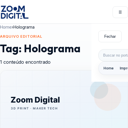
Pular para o conteúdo
☰
Abri
Home
›
Holograma
Fechar
ARQUIVO EDITORIAL
Tag:
Holograma
Buscar por:
1 conteúdo encontrado
Home
Impr