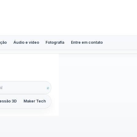
ção
Áudio e vídeo
Fotografia
Entre em contato
ity
⌕
essão 3D
Maker Tech
Tutoriais
Reviews
Guias
ZoomCalc