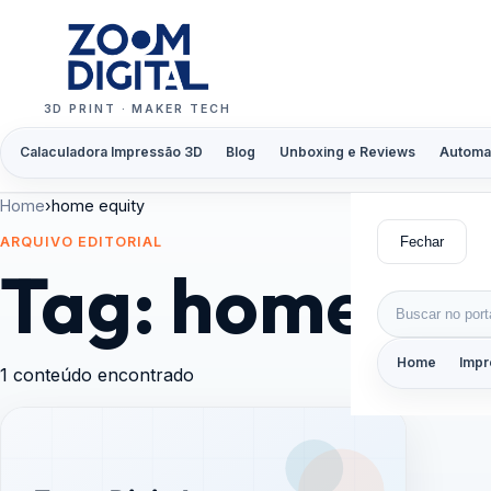
Pular para o conteúdo
3D PRINT · MAKER TECH
Calaculadora Impressão 3D
Blog
Unboxing e Reviews
Automa
Home
›
home equity
Fechar
ARQUIVO EDITORIAL
Tag:
home equ
Buscar por:
Home
Impr
1 conteúdo encontrado