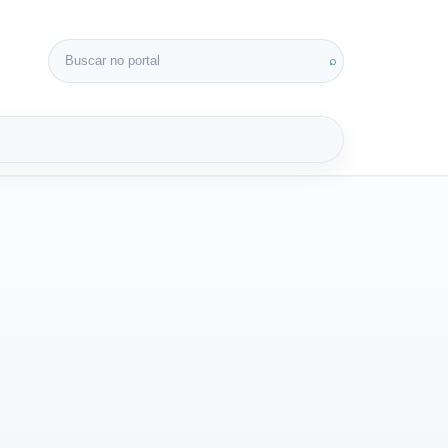
Buscar por:
⌕
3D