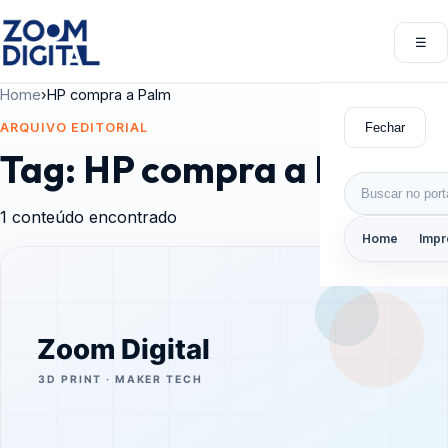
Pular para o conteúdo
☰
Abri
Home
›
HP compra a Palm
Fechar
ARQUIVO EDITORIAL
Tag:
HP compra a Palm
Buscar por:
1 conteúdo encontrado
Home
Impr