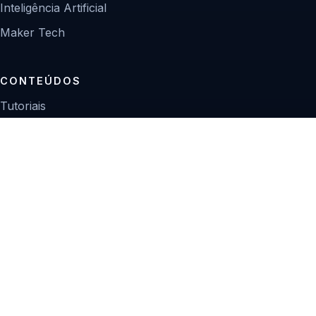
Inteligência Artificial
Maker Tech
CONTEÚDOS
Tutoriais
Reviews
Projetos
Guias de compra
INSTITUCIONAL
Sobre
Contato
Política editorial