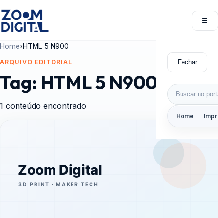
Pular para o conteúdo
☰
Abri
Home
›
HTML 5 N900
Fechar
ARQUIVO EDITORIAL
Tag:
HTML 5 N900
Buscar por:
1 conteúdo encontrado
Home
Impr