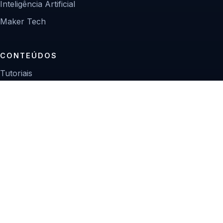
Inteligência Artificial
Maker Tech
CONTEÚDOS
Tutoriais
Reviews
Projetos
Guias de compra
INSTITUCIONAL
Sobre
Contato
Política editorial