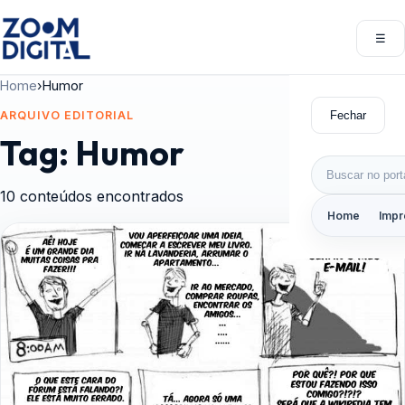
Pular para o conteúdo
☰
Abri
Home
›
Humor
Fechar
ARQUIVO EDITORIAL
Tag:
Humor
Buscar por:
10 conteúdos encontrados
Home
Impr